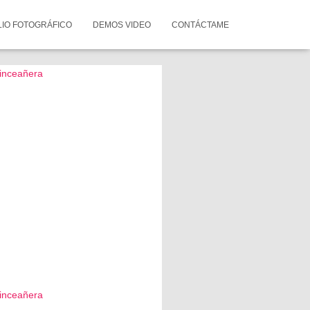
IO FOTOGRÁFICO
DEMOS VIDEO
CONTÁCTAME